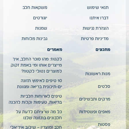
תנאי שימוש
משקאות חלב
דברו איתנו
יוגורטים
הצהרת נגישות
שמנות
מדיניות פרטיות
גבינות מלוחות
מתכונים
מאמרים
לקטוז: מהו סוכר החלב, איך
מייצרים אותו ומי באמת זקוק
למוצרים נטולי לקטוז?
מנות ראשונות
10 טיפים לאימוץ תזונה
סלטים
ים-תיכונית בריאה ומגוונת
טיפים לארוחות חלביות
מרקים ותבשילים
בריאות, טעימות וקלות להכנה
מאפים ופשטידות
כל מה שרציתם לדעת על
חלבונים בתזונה שלנו
פסטות
חלב ומוצריו – שילוב אידיאלי