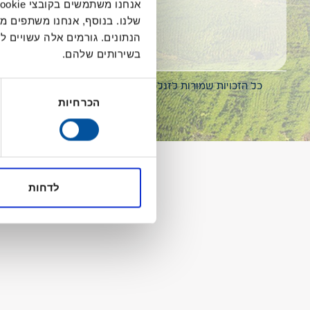
שלנו. בנוסף, אנחנו משתפים מ
הנתונים. גורמים אלה עשויים
בשירותים שלהם.
בחירת
כל הזכויות שמורות לזנלכל | אפיון ועיצוב ע”י
Uxplained
| פית
הכרחיות
הסכמה
לדחות