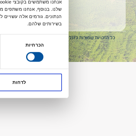
שלנו. בנוסף, אנחנו משתפים מ
הנתונים. גורמים אלה עשויים
בשירותים שלהם.
בחירת
כל הזכויות שמורות לזנלכל | אפיון ועיצוב ע”י
Uxplained
| פית
הכרחיות
הסכמה
לדחות