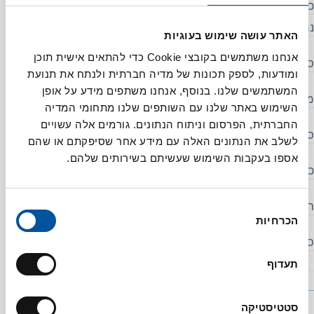
כולסטרול (מ”ג)
75
נתרן (מ"ג)
420
האתר עושה שימוש בעוגיות
אנחנו משתמשים בקובצי Cookie כדי להתאים אישית תוכן
סך הפחמימות (גרם)
8.2
ומודעות, לספק תכונות של מדיה חברתית ולנתח את תנועת
המשתמשים שלנו. בנוסף, אנחנו משתפים מידע על אופן
מתוכן:
השימוש באתר שלנו עם השותפים שלנו מתחומי המדיה
החברתית, הפרסום וניתוח הנתונים. גורמים אלה עשויים
סוכרים
2.5
לשלב את הנתונים האלה עם מידע אחר שסיפקתם או שהם
אספו בעקבות השימוש שעשיתם בשירותים שלהם.
כפיות סוכר
0.5
בחירת
חלבונים (גרם)
7.5
הכרחיות
הסכמה
סידן (מ"ג)
140
תעדוף
סטטיסטיקה