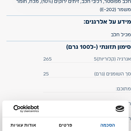
חלב מפוסטר, רכיבי חלב, זיתים ירוקים (10%), מלח, חומר
משמר (E-202)
מידע על אלרגנים:
מכיל חלב
סימון תזונתי (-ל100 גרם)
אנרגיה (קלוריות)5
265
סך השומנים (גרם)
25
מתוכם:
חומצות שומן רוויות (גרם)
16.7
חומצות שומן טראנס (גרם)
0.6
הסכמה
פרטים
אודות עוגיות