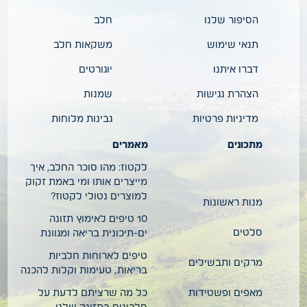
הסיפור שלנו
חלב
תנאי שימוש
משקאות חלב
דברו איתנו
יוגורטים
הצהרת נגישות
שמנות
מדיניות פרטיות
גבינות מלוחות
מתכונים
מאמרים
לקטוז: מהו סוכר החלב, איך
מייצרים אותו ומי באמת זקוק
למוצרים נטולי לקטוז?
מנות ראשונות
10 טיפים לאימוץ תזונה
סלטים
ים-תיכונית בריאה ומגוונת
טיפים לארוחות חלביות
מרקים ותבשילים
בריאות, טעימות וקלות להכנה
מאפים ופשטידות
כל מה שרציתם לדעת על