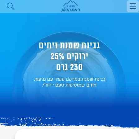
הסיפור שלנו
מוצרים
כל המוצרים
מתכונים
כל המתכונים
מאמרים וטיפים
חלב
דברו איתנו
מנות ראשונות
משקאות חלב
גבינת שמנת זיתים
סלטים
שמנות
ירוקים 25%
מאפים ופשטידות
גבינות מלוחות
230 גרם
פסטות
יוגורטים
מרקים ותבשילים
גבינת שמנת במרקם עשיר עם נגיעות
קינוחים
זיתים שמוסיפות טעם ייחודי.