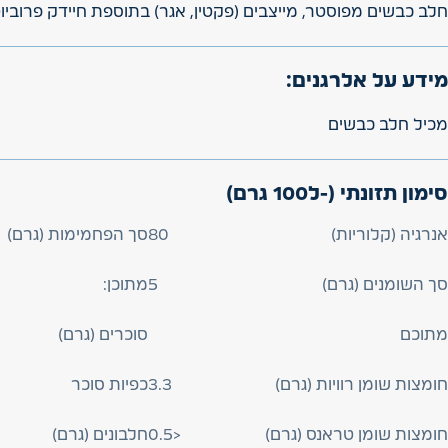
חלב כבשים מפוסטר, מייצבים (פקטין, אגר) בתוספת חיידק פרוביוטי IFIDUS
מידע על אלרגנים:
מכיל חלב כבשים
סימון תזונתי (-ל100 גרם)
אנרגיה (קלוריות)
80
סך הפחמימות (גרם)
סך השומנים (גרם)
5
מתוכן:
מתוכם
סוכרים (גרם)
חומצות שומן רוויות (גרם)
3.3
כפיות סוכר
חומצות שומן טראנס (גרם)
0.5>
חלבונים (גרם)