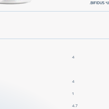
B.
4
4
1
4.7