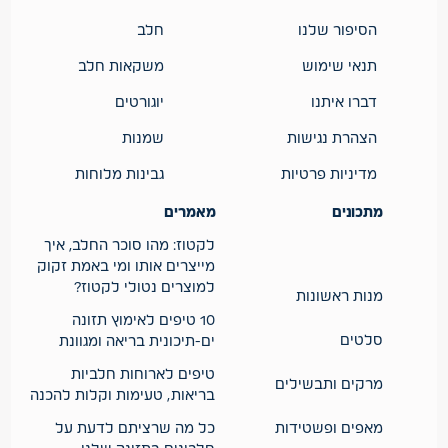
הסיפור שלנו
חלב
תנאי שימוש
משקאות חלב
דברו איתנו
יוגורטים
הצהרת נגישות
שמנות
מדיניות פרטיות
גבינות מלוחות
מתכונים
מאמרים
לקטוז: מהו סוכר החלב, איך
מייצרים אותו ומי באמת זקוק
למוצרים נטולי לקטוז?
מנות ראשונות
10 טיפים לאימוץ תזונה
סלטים
ים-תיכונית בריאה ומגוונת
טיפים לארוחות חלביות
מרקים ותבשילים
בריאות, טעימות וקלות להכנה
מאפים ופשטידות
כל מה שרציתם לדעת על