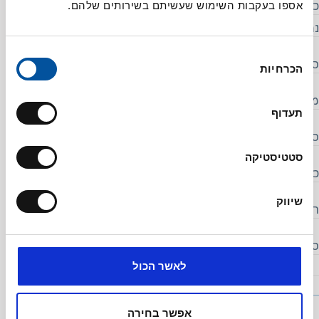
אספו בעקבות השימוש שעשיתם בשירותים שלהם.
כולסטרול (מ”ג)
15
נתרן (מ"ג)
390
בחירת
סך הפחמימות (גרם)
4
הכרחיות
הסכמה
מתוכן:
תעדוף
סוכרים
4
סטטיסטיקה
כפיות סוכר
1
שיווק
חלבונים (גרם)
7.5
סידן (מ"ג)
90
לאשר הכול
אפשר בחירה