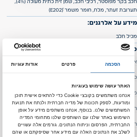
חלב בקר מפוסטר, רכיבי חלב, שמן זית כתית מעולה (4%),
תערובת זעתר, מלח, חומר משמר (E202ׂׂׂׂ)
מידע על אלרגנים:
מכיל חלב
סימון תזונתי (-ל100 גרם)
אנרגיה (קלוריות)
127
הסכמה
פרטים
אודות עוגיות
סך השומנים (גרם)
9
האתר עושה שימוש בעוגיות
מתוכם:
אנחנו משתמשים בקובצי Cookie כדי להתאים אישית תוכן
ומודעות, לספק תכונות של מדיה חברתית ולנתח את תנועת
חומצות שומן רוויות (גרם)
3.5
המשתמשים שלנו. בנוסף, אנחנו משתפים מידע על אופן
השימוש באתר שלנו עם השותפים שלנו מתחומי המדיה
חומצות שומן טראנס (גרם)
0.5>
החברתית, הפרסום וניתוח הנתונים. גורמים אלה עשויים
לשלב את הנתונים האלה עם מידע אחר שסיפקתם או שהם