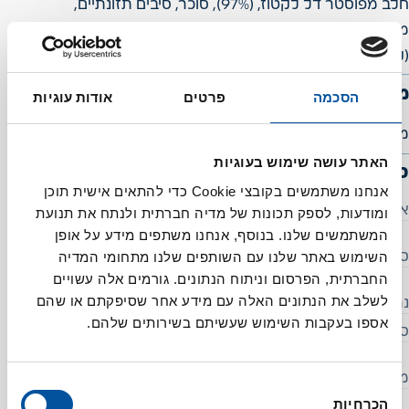
חלב מפוסטר דל לקטוז, (97%), סוכר, סיבים תזונתיים,
מסמיכים (E466, E407, E460), חומרי טעם וריח, צבע מאכל
(קרמל), קקאו, רכז פרי המונק, ויטמין D.
מידע על אלרגנים:
הסכמה
פרטים
אודות עוגיות
מכיל חלב, עלול להכיל גלוטן
האתר עושה שימוש בעוגיות
סימון תזונתי ב-100 מ"ל
אנחנו משתמשים בקובצי Cookie כדי להתאים אישית תוכן
אנרגיה (קלוריות)
51
ומודעות, לספק תכונות של מדיה חברתית ולנתח את תנועת
המשתמשים שלנו. בנוסף, אנחנו משתפים מידע על אופן
השימוש באתר שלנו עם השותפים שלנו מתחומי המדיה
סך השומנים (גרם)
1.5
החברתית, הפרסום וניתוח הנתונים. גורמים אלה עשויים
לשלב את הנתונים האלה עם מידע אחר שסיפקתם או שהם
נתרן (מ"ג)
40
אספו בעקבות השימוש שעשיתם בשירותים שלהם.
סך הפחמימות (גרם)
6
מתוכן:
בחירת
הכרחיות
הסכמה