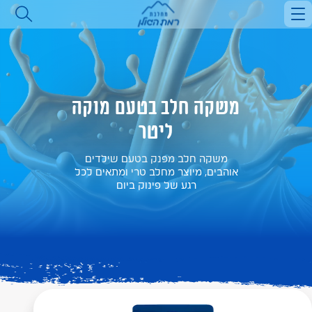
הסיפור שלנו
מוצרים
כל המוצרים
מתכונים
כל המתכונים
מאמרים וטיפים
חלב
דברו איתנו
מנות ראשונות
משקאות חלב
משקה חלב בטעם מוקה
סלטים
שמנות
מאפים ופשטידות
ליטר
גבינות מלוחות
פסטות
יוגורטים
משקה חלב מפנק בטעם שילדים
מרקים ותבשילים
אוהבים, מיוצר מחלב טרי ומתאים לכל
קינוחים
רגע של פינוק ביום