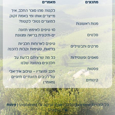
מתכונים
מאמרים
לקטוז: מהו סוכר החלב, איך
מייצרים אותו ומי באמת זקוק
למוצרים נטולי לקטוז?
מנות ראשונות
10 טיפים לאימוץ תזונה
סלטים
ים-תיכונית בריאה ומגוונת
טיפים לארוחות חלביות
מרקים ותבשילים
בריאות, טעימות וקלות להכנה
מאפים ופשטידות
כל מה שרציתם לדעת על
חלבונים בתזונה שלנו
פסטות
חלב ומוצריו – שילוב אידיאלי
של רכיבים תזונתיים חיוניים
קינוחים
(מאמר)
כל הזכויות שמורות לזנלכל | אפיון ועיצוב ע”י
Uxplained
| פיתוח
ע”י
Theguy