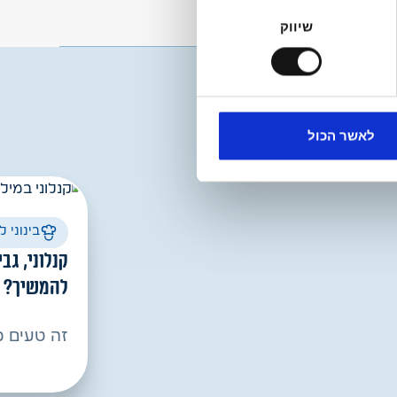
שיווק
לאשר הכול
בינוני 
קנלוני, גב
להמשיך?
זה טעים כ