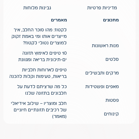
מדיניות פרטיות
גבינות מלוחות
מתכונים
מאמרים
לקטוז: מהו סוכר החלב, איך
מייצרים אותו ומי באמת זקוק
למוצרים נטולי לקטוז?
מנות ראשונות
10 טיפים לאימוץ תזונה
סלטים
ים-תיכונית בריאה ומגוונת
טיפים לארוחות חלביות
מרקים ותבשילים
בריאות, טעימות וקלות להכנה
מאפים ופשטידות
כל מה שרציתם לדעת על
חלבונים בתזונה שלנו
פסטות
חלב ומוצריו – שילוב אידיאלי
של רכיבים תזונתיים חיוניים
קינוחים
(מאמר)