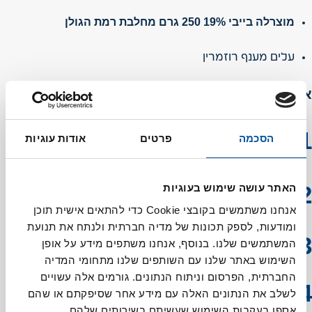
מוצרלה בייבי 19% 250 גרם מחלבת רמת הגולן
עלים מענף רוזמרין
אופן ההכנה:
במיקסר, מערבבים את כל מרכיבי הבצק (קמח, שמרים,
הסכמה
פרטים
אודות עוגיות
סוכר, מלח, מים ושמן זית) ומעבדים על מהירות בינונית
במשך 15 דקות.
מכסים את הקערה במגבת לחה ומניחים לתפיחה
האתר עושה שימוש בעוגיות
במשך כשעתיים, עד שהבצק תופס גובה ומכפיל את
אנחנו משתמשים בקובצי Cookie כדי להתאים אישית תוכן
נפחו.
ומודעות, לספק תכונות של מדיה חברתית ולנתח את תנועת
לאחר התפיחה, מרדדים את הבצק לעובי של כ-1 ס"מ
המשתמשים שלנו. בנוסף, אנחנו משתפים מידע על אופן
ומניחים על תבנית אפייה מרופדת בנייר אפייה.
השימוש באתר שלנו עם השותפים שלנו מתחומי המדיה
החברתית, הפרסום וניתוח הנתונים. גורמים אלה עשויים
לשלב את הנתונים האלה עם מידע אחר שסיפקתם או שהם
מחממים את התנור ל-250 מעלות צלזיוס (טורבו).
אספו בעקבות השימוש שעשיתם בשירותים שלהם.