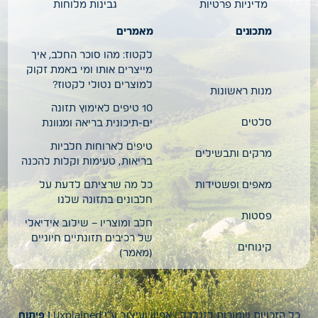
מדיניות פרטיות
גבינות מלוחות
מתכונים
מאמרים
לקטוז: מהו סוכר החלב, איך
מייצרים אותו ומי באמת זקוק
למוצרים נטולי לקטוז?
מנות ראשונות
10 טיפים לאימוץ תזונה
סלטים
ים-תיכונית בריאה ומגוונת
טיפים לארוחות חלביות
מרקים ותבשילים
בריאות, טעימות וקלות להכנה
מאפים ופשטידות
כל מה שרציתם לדעת על
חלבונים בתזונה שלנו
פסטות
חלב ומוצריו – שילוב אידיאלי
של רכיבים תזונתיים חיוניים
קינוחים
(מאמר)
כל הזכויות שמורות לזנלכל | אפיון ועיצוב ע”י
Uxplained
| פיתוח