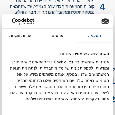
מסירים את הסיר מהאש. מוסיפים בהדרגה את
קוביות החמאה תוך כדי ערבוב נמרץ, עד שהחמאה
נמסה לחלוטין ומתקבל קרם אחיד, מבריק וחלק.
מעבירים את הקרם דרך מסננת דקה לתוך קערה (כדי
להיפטר משאריות גרידה או חלקי ביצה שנקרשו).
מכסים את פני הקרם בניילון נצמד (יש להצמיד את
הסכמה
פרטים
אודות עוגיות
הניילון ישירות לקרם כדי למנוע היווצרות קרום)
ומניחים לו להצטנן בחוץ כחצי שעה.
מעבירים את הקרם לכלי אטום ומאחסנים במקרר
האתר עושה שימוש בעוגיות
למשך 5 שעות לפחות (מומלץ ללילה שלם) עד
אנחנו משתמשים בקובצי Cookie כדי להתאים אישית תוכן
להתייצבות מלאה.
ומודעות, לספק תכונות של מדיה חברתית ולנתח את תנועת
שטרוייזל
המשתמשים שלנו. בנוסף, אנחנו משתפים מידע על אופן
מחממים תנור ל-175 מעלות. חותכים את החמאה לקוביות
השימוש באתר שלנו עם השותפים שלנו מתחומי המדיה
קטנות ושומרים אותן במקרר עד רגע השימוש (חשוב
שהחמאה תישאר קרה מאוד).
החברתית, הפרסום וניתוח הנתונים. גורמים אלה עשויים
לשלב את הנתונים האלה עם מידע אחר שסיפקתם או שהם
בקערת ערבוב, מערבבים קלות את הקמח והסוכר עד
אספו בעקבות השימוש שעשיתם בשירותים שלהם.
לאיחוד.
מוסיפים את קוביות החמאה הקרה לתערובת הקמח.