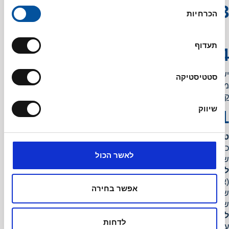
בחירת
בעזרת קצות האצבעות, "מוללים" את החמאה לתוך
הכרחיות
הסכמה
היבשים בתנועות מהירות, עד לקבלת מרקם פירורי ואחיד
(יש להימנע מעיבוד יתר כדי שהחמאה לא תימס).
תעדוף
מפזרים את הפירורים בשכבה אחידה על מגש אפייה
מרופד בנייר אפייה. אופים במשך 15–25 דקות.
יש לערבב את הפירורים בכל 10 דקות כדי להבטיח אפייה אחידה
סטטיסטיקה
מכל הצדדים.
קצפת
שיווק
מכניסים את כלל המרכיבים לקערה וטורפים עד לקצפת
יציבה.
טיפ לשדרוג:
כדי שהקינוח לא ירגיש "כבד" או מתוק מדי, כדאי להוסיף אלמנט
לאשר הכול
של
ניגודיות
:
לקראמבל
:
הוסיפו
קורט מלח אטלנטי
או חופן
שקדים פרוסים
(או אגוזי לוז גרוסים) לתערובת לפני האפייה. המליחות העדינה
אפשר בחירה
שוברת את המתיקות של הסוכר, והאגוזים מוסיפים קראנץ'
שנשאר לאורך זמן גם במגע עם הקרם.
לקרם הלימון
:
אם אתם מרגישים שהקרם חמוץ מדי, אל תוסיפו
לדחות
עוד סוכר (זה יהפוך אותו לדביק). במקום זאת, הוסיפו
מעט