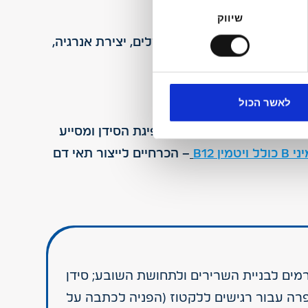
שיווק
ם כמו שמירה על מאזן הנוזלים, יצירת אנרגיה,
לאשר הכול
חלב פרה מכיל מגוון רחב של ויטמינים חיוניים לתפקוד מערכות הגוף השונות. בין הוויטמינים המרכזיים בחלב ניתן למצוא: ויטמין D – המסייע בספיגת הסידן ומסייע
 ויטמין B12
– הכרחיים לייצור תאי דם
ורמים לבניית השרירים ולתחושת השובע; סידן
פרה עבור רגישים ללקטוז (הפניה לכתבה על