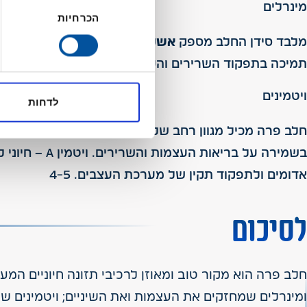
בחירת
מינרלים
הכרחיות
הסכמה
מלבד סידן החלב מספק
אשלגן, אבץ, מגנזיום וזרחן
. אלו 
תמיכה בתפקוד השרירים והעצבים ושמירה על בריאות הע
ויטמינים
לדחות
בשמירה על בריאות העצמות והשרירים. ויטמין A – חיוני לתפקוד מערכת החיסון, לתקינות הראייה ולעור בריא.
אדומים ולתפקוד תקין של מערכת העצבים. 4-5
לסיכום
חלב פרה הוא מקור טוב ומאוזן לרכיבי תזונה חיוניים המע
ומינרלים שמחזקים את העצמות ואת השיניים; ויטמינים ש