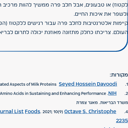
לקטוז) או טבעונים, אבל חלב פרה ממשיך להוות מרכיב ת
ולשפר את איכות החיים.
קיימות אלטרנטיבות לחלב פרה עבור רגישים ללקטוז (הפ
העולם. צריכתו כחלק מתזונה מאוזנת יכולה לתרום לבריא
מקורות:
Seyed Hossein Davoodi
et al. Health-Related Aspects of Milk Proteins.
1.
NIH
. The Role of Protein and Amino Acids in Sustaining and Enhancing Performance.
2.
משרד הבריאות. מאגר צמרת
urnal List
Foods
Octave S. Christophe
. 2021; 10(9):
et al. Multiple Breeds and Countries’ Predictions of Mineral Contents in Milk from Milk Mid-Infrared Spectrometry.
4.
2235