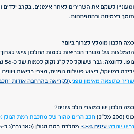
ומעוניין לשקם את השרירים לאחר אימונים. בקרב ילדים ו
תומך בצמיחה ובהתפתחות.
כמה חלבון מומלץ לצרוך ביום?
גופ
ירידה במשקל, ביצוע פעילות גופנית, מצבי בריאות שונים ועוד. לדוגמ
שריר כתוצאה מאימון גופני
.
(לקריאה בהרחבה אודות "חלבונ
כמה חלבון יש במוצרי חלב שונים?
כוס (200 מל"ל)
חלב הרים טהור של מחלבת רמת הגולן 1%-3%
גביע יוגורט
עיזים 3.8%
מחלבת רמת הגולן (180 גרם): כ-6 גרם חלבון.