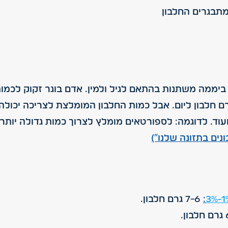
מתבגרים החלבון
ו. לדוגמה: גבר ששוקל 70 ק"ג זקוק לכמות של כ-56 גרם חלבון ליום. אבל כמות החלב
ה: לספורטאים מומלץ לצרוך כמות גדולה יותר – מעל 1 גרם לכל ק"ג מ
ים בתזונה שלנו")
:
7-6 גרם חלבון.