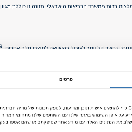
מלצות רבות ממשרד הבריאות הישראלי. תזונה זו כוללת מגוון
9
וגורט נחשב קל יותר לעיכול בהשוואה למוצרי חלב אחרים.
 חתוכים, שיבולת שועל ותבלינים כמו קינמון ווניל. תוספו
פרטים
אנחנו משתמשים בקובצי Cookie כדי להתאים אישית תוכן ומודעות, לספק תכונות של מ
 קינוחים, מאפים, רטבים ואפילו מרקים. הוא משתלב היטב 
ידע על אופן השימוש באתר שלנו עם השותפים שלנו מתחומי המדיה 
 לשלב את הנתונים האלה עם מידע אחר שסיפקתם או שהם אספו בע