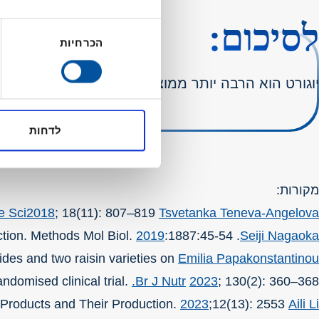
לסיכום:
בחירת
הכרחיות
הסכמה
יוגורט הוא הרבה יותר ממוצר חלב בסיסי. הוא משלב ט
לדחות
מקורות:
e Sci.
2018
; 18(11): 807–819.
et al. Traditional Balkan fermented milk products.
Tsvetanka Teneva‐Angelova
2019
:1887:45-54.
. Yogurt Production. Methods Mol Biol.
Seiji Nagaoka
ides and two raisin varieties on
Emilia Papakonstantinou
ndomised clinical trial.
Br J Nutr.
2023
; 130(2): 360–368
2023
;12(13): 2553
et al. Advances in Low-Lactose/Lactose-Free Dairy Products and Their Production.
Aili Li