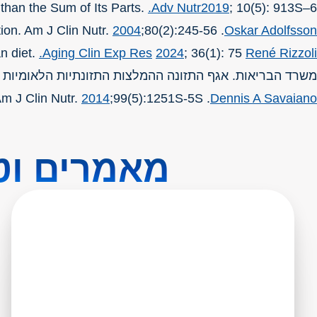
 than the Sum of Its Parts.
Adv Nutr.
2019
; 10(5): 913S–6
2004
;80(2):245-56
. Yogurt and gut function. Am J Clin Nutr.
Oskar Adolfsson
Aging Clin Exp Res.
2024
; 36(1): 75
et al. Role of fermented dairy products in the health benefits of a mediterranean diet.
René Rizzoli
משרד הבריאות. אגף התזונה ההמלצות התזונתיות הלאומיות
2014
;99(5):1251S-5S
. Lactose digestion from yogurt: mechanism and relevance. Am J Clin Nutr.
Dennis A Savaiano
מאמרים וטי